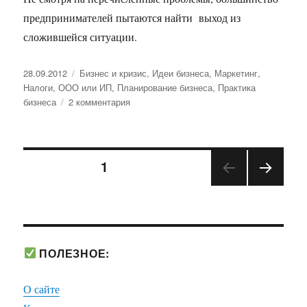
предпринимателей пытаются найти выход из
сложившейся ситуации.
Опубликовано
Рубрики
28.09.2012
Бизнес и кризис
,
Идеи бизнеса
,
Маркетинг
,
Налоги
,
ООО или ИП
,
Планирование бизнеса
,
Практика
к
бизнеса
2 комментария
записи
Собственный
бизнес
Пагинация
в
СТРАНИЦА
1
условиях
экономического
СЛЕД
записей
кризиса
УЮЩ
АЯ
СТРА
НИЦ
ПОЛЕЗНОЕ:
А
О сайте