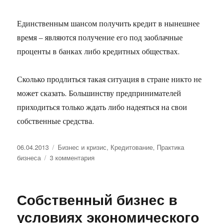
Единственным шансом получить кредит в нынешнее
время – являются получение его под заоблачные
проценты в банках либо кредитных обществах.
Сколько продлиться такая ситуация в стране никто не
может сказать. Большинству предпринимателей
приходиться только ждать либо надеяться на свои
собственные средства.
Опубликовано
Рубрики
06.04.2013
Бизнес и кризис
,
Кредитование
,
Практика
к
бизнеса
3 комментария
записи
Кредитование
малого
Собственный бизнес в
бизнеса
в
условиях экономического
условиях