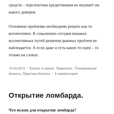
средств – перспектива кредитования не внушает ни
какого доверия.
Основные проблемы необходимо решать как-то
коллективно. К сожалению сегодня никаких
коллективных путей решения дынных проблем не
наблюдается. А если даже и есть какие-то идеи – то
только на словах.
Опубликовано
Рубрики
16.04.2013
Бизнес и кризис
,
Маркетинг
,
Планирование
к
бизнеса
,
Практика бизнеса
2 комментария
записи
Основные
проблемы
Открытие ломбарда.
малого
бизнеса
в
Что нужно для открытия ломбарда?
условиях