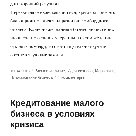
дать хороший результат.
Неразвитая банковская система, кризисы – все это
благоприятно влияет на развитие ломбардного
бизнеса. Конечно же, данный бизнес не без своих
нюансов, но если вы уверенны в своем желании
открыть ломбард, то стоит тщательно изучить
соответствующие законы.
Опубликовано
Рубрики
10.04.2013
Бизнес и кризис
,
Идеи бизнеса
,
Маркетинг
,
к
Планирование бизнеса
1 комментарий
записи
Открытие
ломбарда.
Кредитование малого
бизнеса в условиях
кризиса