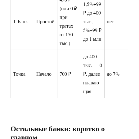
1,5%+99
(или 0 ₽
₽ до 400
при
Т-Банк
Простой
тыс.,
нет
тратах
5%+99 ₽
от 150
до 1 млн
тыс.)
до 400
тыс. — 0
Точка
Начало
700 ₽
₽, далее
до 7%
плаваю
щая
Остальные банки: коротко о
главном