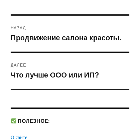
Навигация
НАЗАД
по
Продвижение салона красоты.
Предыдущая
запись:
записям
ДАЛЕЕ
Что лучше ООО или ИП?
Следующая
запись:
ПОЛЕЗНОЕ:
О сайте