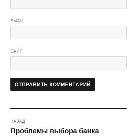
EMAIL
САЙТ
Навигация
НАЗАД
по
Проблемы выбора банка
Предыдущая