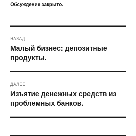
Обсуждение закрыто.
Навигация
НАЗАД
по
Малый бизнес: депозитные
Предыдущая
продукты.
запись:
записям
ДАЛЕЕ
Изъятие денежных средств из
Следующая
проблемных банков.
запись: